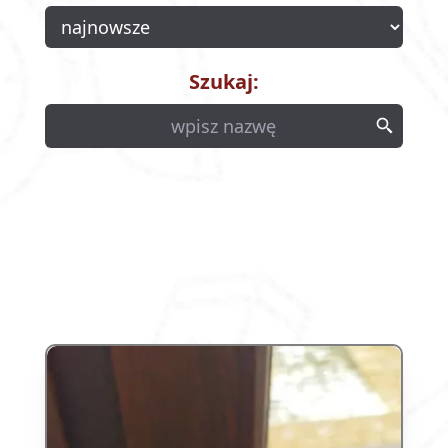
Kurczak
Ryby
Owoce
Fit
Szukaj:
Praca
Impreza
Przekąski
Wypieki
Napoje
AUTOR:
Wszyscy
Jasiuuuo
Lachu
Pablo
Test
Dolores
Oliwka
Elutek
Dzarek
Anula