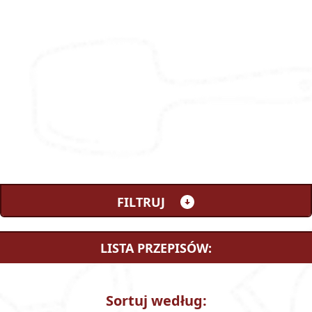
FILTRUJ
KATEGORIE:
LISTA PRZEPISÓW:
Wszystkie
Śniadanie
Obiad
Kolacja
Sortuj według: