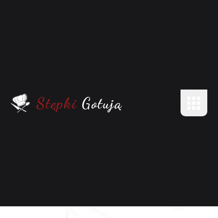
Stępki
Gotują
LOGOWANIE